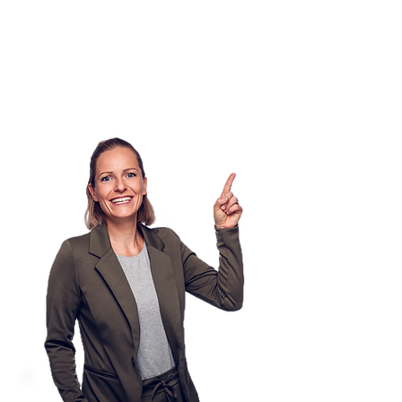
sind ein wichtiger Bestandteil dieses
wirkungsvollen
Selbsterfahrungstrainings.