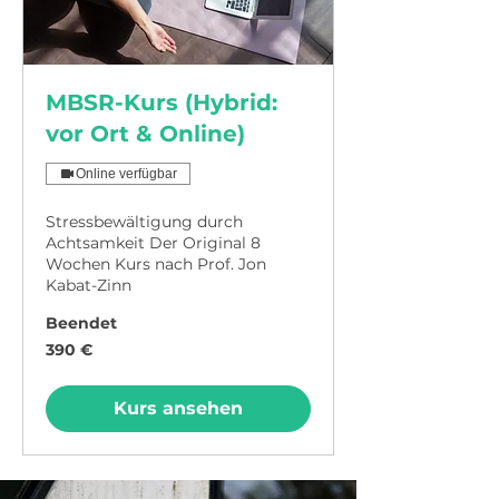
MBSR-Kurs (Hybrid:
vor Ort & Online)
Online verfügbar
Stressbewältigung durch
Achtsamkeit Der Original 8
Wochen Kurs nach Prof. Jon
Kabat-Zinn
Beendet
390
390 €
Euro
Kurs ansehen