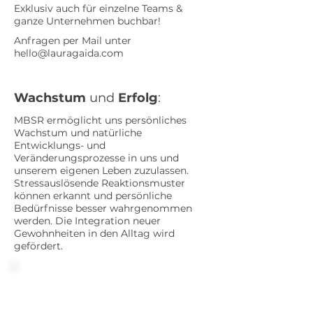
Exklusiv auch für einzelne Teams &
ganze Unternehmen buchbar!
Anfragen per Mail unter
hello@lauragaida.com
Wachstum
und
Erfolg
:
MBSR ermöglicht uns persönliches
Wachstum und natürliche
Entwicklungs- und
Veränderungsprozesse in uns und
unserem eigenen Leben zuzulassen.
Stressauslösende Reaktionsmuster
können erkannt und persönliche
Bedürfnisse besser wahrgenommen
werden. Die Integration neuer
Gewohnheiten in den Alltag wird
gefördert.
Für den größtmöglichen Erfolg, nimm
Dir täglich zwischen ca. 45 Minuten
Zeit, um die praktische
Übungseinheiten zu wiederholen. Sie