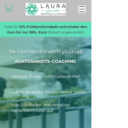
Hole Dir
10% Frühbucherrabatt und erhalte den
Kurs für nur 380,- Euro
(Rabatt angewendet)
Be connected with yourself
ACHTSAMKEITS-COACHING
weniger Stress, mehr Gelassenheit
werde die beste Version deiner Selbst
löse Blockaden und negative
Gedankenmuster auf