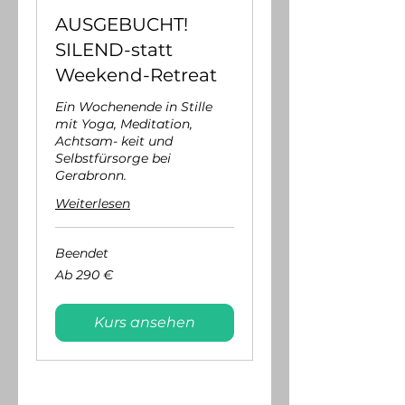
AUSGEBUCHT!
SILEND-statt
Weekend-Retreat
Ein Wochenende in Stille
mit Yoga, Meditation,
Achtsam- keit und
Selbstfürsorge bei
Gerabronn.
Weiterlesen
Beendet
Ab
Ab 290 €
290
Euro
Kurs ansehen