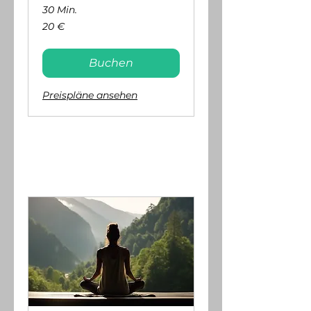
30 Min.
20
20 €
Euro
Buchen
Preispläne ansehen