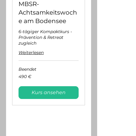
MBSR-
Achtsamkeitswoch
e am Bodensee
6-tägiger Kompaktkurs -
Prävention & Retreat
zugleich
Weiterlesen
Beendet
490
490 €
Euro
Kurs ansehen