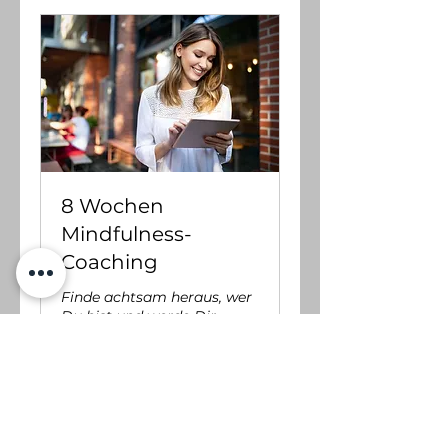
8 Wochen
Mindfulness-
Coaching
Finde achtsam heraus, wer
Du bist und werde Dir
Deiner Stärken bewusst.
Weiterlesen
Beendet
1.190
1.190 €